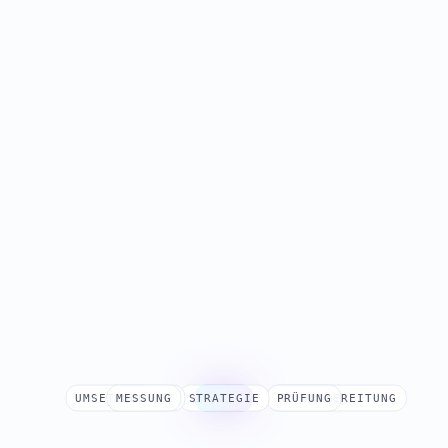
UMSETZUNG
FREIGABE
MESSUNG
STRATEGIE
DATEN
ANALYSE
PRÜFUNG
KI-VORBEREITUNG